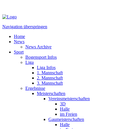
Navigation überspringen
Home
News
News Archive
Sport
Bogensport Infos
Liga
Liga Infos
1. Mannschaft
2. Mannschaft
3. Mannschaft
Ergebnisse
Meisterschaften
Vereinsmeisterschaften
3D
Halle
im Freien
Gaumeisterschaften
Halle