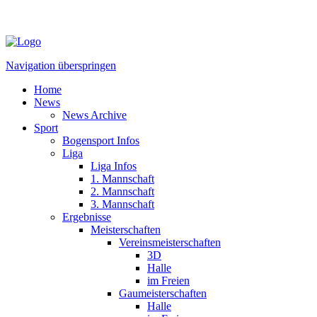
Navigation überspringen
Home
News
News Archive
Sport
Bogensport Infos
Liga
Liga Infos
1. Mannschaft
2. Mannschaft
3. Mannschaft
Ergebnisse
Meisterschaften
Vereinsmeisterschaften
3D
Halle
im Freien
Gaumeisterschaften
Halle