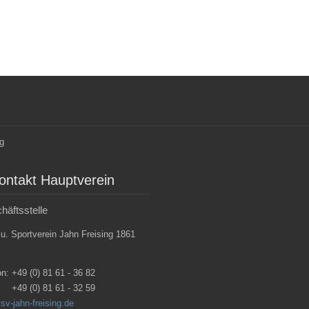
ontakt Hauptverein
häftsstelle
 u. Sportverein Jahn Freising 1861
on:
+49 (0) 81 61 - 36 82
+49 (0) 81 61 - 32 59
sv-jahn-freising.de