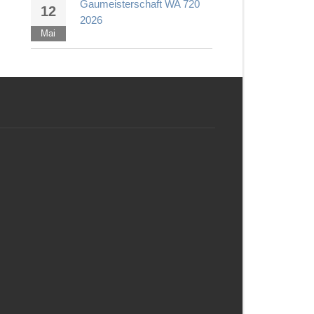
Gaumeisterschaft WA 720
12
2026
Mai