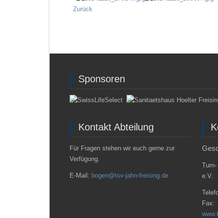
Zurück
Sponsoren
Kontakt Abteilung
K
Gesc
Für Fragen stehen wir euch gerne zur
Verfügung.
Turn-
E-Mail:
bogen@tsv-jahn-freising.de
e.V.
Telef
Fax:
www.t