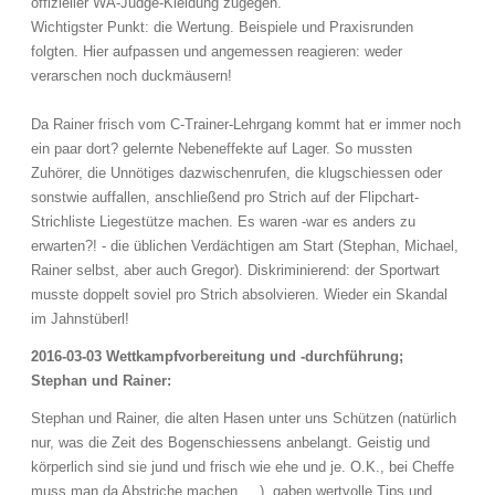
offizieller WA-Judge-Kleidung zugegen.
Wichtigster Punkt: die Wertung. Beispiele und Praxisrunden
folgten. Hier aufpassen und angemessen reagieren: weder
verarschen noch duckmäusern!
Da Rainer frisch vom C-Trainer-Lehrgang kommt hat er immer noch
ein paar dort? gelernte Nebeneffekte auf Lager. So mussten
Zuhörer, die Unnötiges dazwischenrufen, die klugschiessen oder
sonstwie auffallen, anschließend pro Strich auf der Flipchart-
Strichliste Liegestütze machen. Es waren -war es anders zu
erwarten?! - die üblichen Verdächtigen am Start (Stephan, Michael,
Rainer selbst, aber auch Gregor). Diskriminierend: der Sportwart
musste doppelt soviel pro Strich absolvieren. Wieder ein Skandal
im Jahnstüberl!
2016-03-03 Wettkampfvorbereitung und -durchführung;
Stephan und Rainer:
Stephan und Rainer, die alten Hasen unter uns Schützen (natürlich
nur, was die Zeit des Bogenschiessens anbelangt. Geistig und
körperlich sind sie jund und frisch wie ehe und je. O.K., bei Cheffe
muss man da Abstriche machen ....), gaben wertvolle Tips und