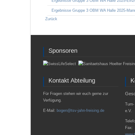
Ergebnisse Gruppe 3 OBM WA Halle 2025-Einz
Ergebnisse Gruppe 3 OBM WA Halle 2025-Man
Zurück
Sponsoren
Kontakt Abteilung
K
Gesc
Für Fragen stehen wir euch gerne zur
Verfügung.
Turn-
E-Mail:
bogen@tsv-jahn-freising.de
e.V.
Telef
Fax:
www.t