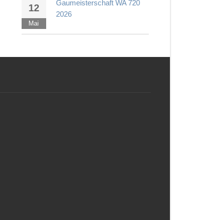
Gaumeisterschaft WA 720
12
2026
Mai