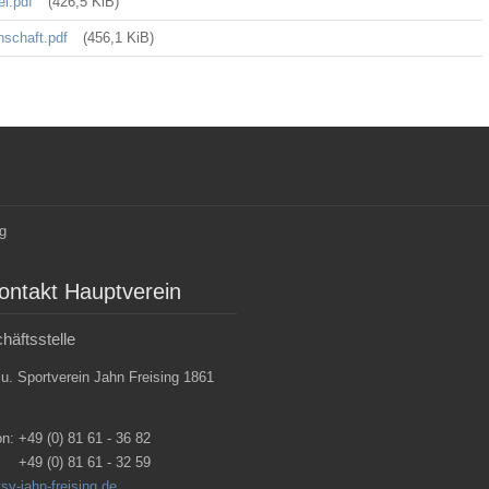
el.pdf
(426,5 KiB)
nschaft.pdf
(456,1 KiB)
ontakt Hauptverein
häftsstelle
 u. Sportverein Jahn Freising 1861
on:
+49 (0) 81 61 - 36 82
+49 (0) 81 61 - 32 59
sv-jahn-freising.de