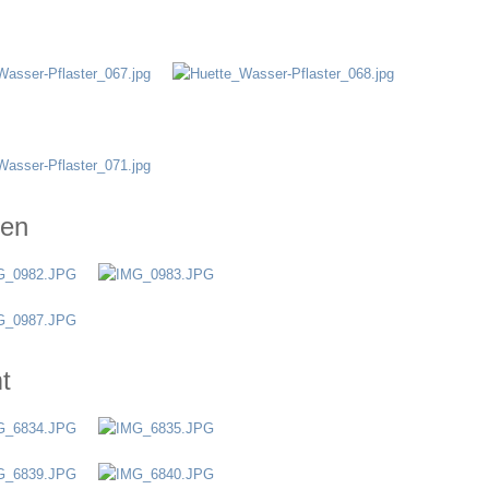
gen
t