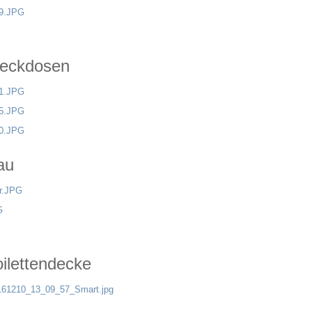
teckdosen
au
ilettendecke